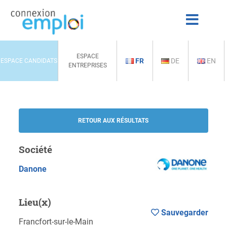
ESPACE
FR
DE
EN
ESPACE CANDIDATS
ENTREPRISES
RETOUR AUX RÉSULTATS
Société
Danone
Lieu(x)
Sauvegarder
Francfort-sur-le-Main