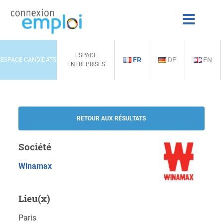
ESPACE
FR
DE
EN
ESPACE CANDIDATS
ENTREPRISES
RETOUR AUX RÉSULTATS
Société
Winamax
Lieu(x)
Paris