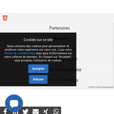
Partenaires
Contact
Cookies sur ce site
Nous utilisons des cookies pour personnaliser et
Mentions légales
améliorer votre expérience sur notre site. Lisez notre
Charte de confidentialité
pour plus d'informations sur
notre collecte de données. En cliquant sur "Accepter",
Qui sommes nous ?
vous acceptez l'utilisation de cookies.
Accepter
Charte de confidentialité
Refuser
Conditions générales
© 2026 Eureo Holding SAS