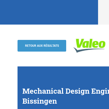
Mechanical Design Engineer Leader (m/w
Bietigheim-Bissingen
RETOUR AUX RÉSULTATS
Valeo
Mechanical Design Engin
Bissingen