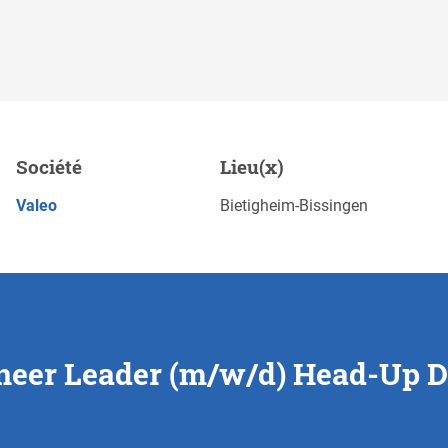
/d) Head-Up Display,
Société
Lieu(x)
POSTULEZ MAINTENANT
Valeo
Bietigheim-Bissingen
eer Leader (m/w/d) Head-Up Di