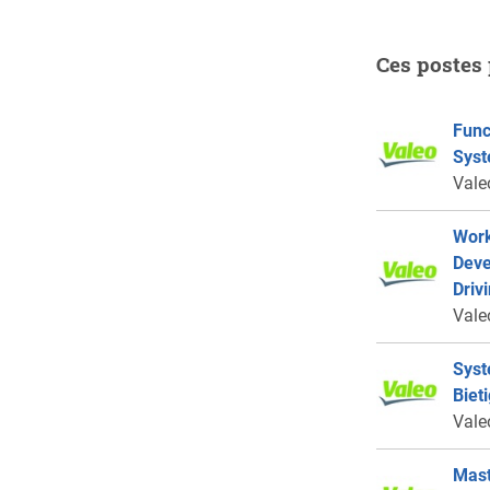
Ces postes 
Func
Syst
Vale
Work
Deve
Driv
Vale
Syst
Biet
Vale
Mast