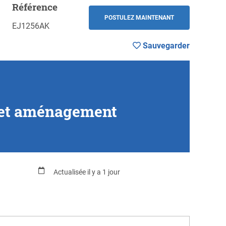
Référence
Sauvegarder
RETOUR
POSTULEZ MAINTENANT
EJ1256AK
Sauvegarder
n et aménagement
Actualisée il y a 1 jour