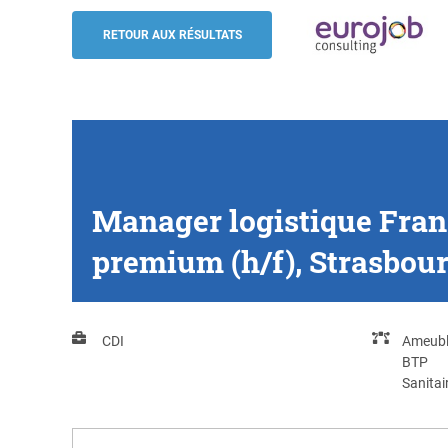
Manager logistique Français / Allemand 
aménagement premium (h/f), Strasbour
RETOUR AUX RÉSULTATS
Eurojob-Consulting
Manager logistique Fran
premium (h/f), Strasbou
CDI
Ameub
BTP
Sanitai