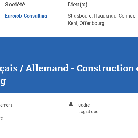
- Construction et
Société
Lieu(x)
g
POSTULEZ MAINTENANT
Eurojob-Consulting
Strasbourg, Haguenau, Colmar,
Kehl, Offenbourg
çais / Allemand - Constructio
rg
lement
Cadre
Logistique
re