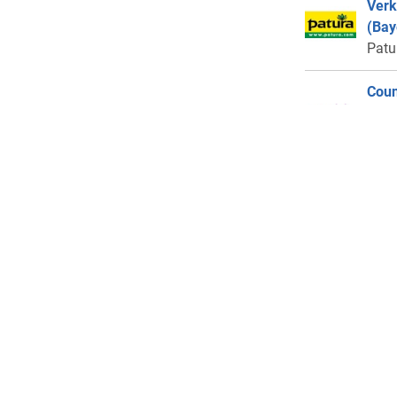
Verk
(Bay
Patu
Coun
Fina
Euro