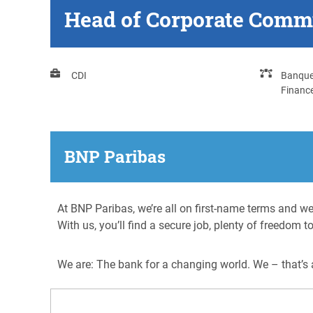
Head of Corporate Commu
CDI
Banqu
Financ
BNP Paribas
At BNP Paribas, we’re all on first-name terms and we
With us, you’ll find a secure job, plenty of freedom 
We are: The bank for a changing world. We – that’s