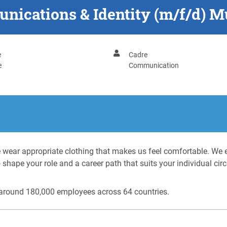
nications & Identity (m/f/d) 
e
Cadre
e
Communication
 wear appropriate clothing that makes us feel comfortable. We em
to shape your role and a career path that suits your individual ci
 around 180,000 employees across 64 countries.