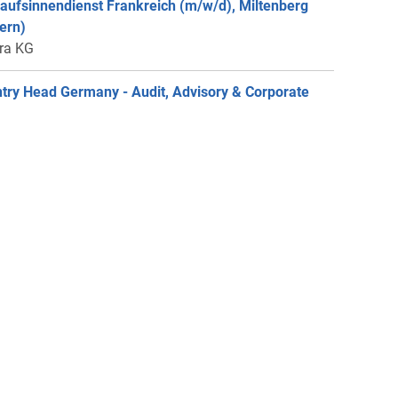
aufsinnendienst Frankreich (m/w/d), Miltenberg
ern)
ra KG
try Head Germany - Audit, Advisory & Corporate
nce - Deutsch / Englisch (m/w/d), München
job-Consulting