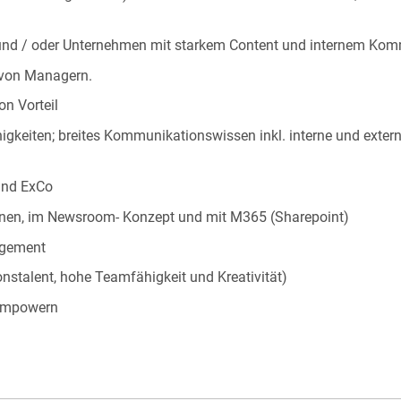
 und / oder Unternehmen mit starkem Content und internem Ko
 von Managern.
on Vorteil
higkeiten; breites Kommunikationswissen inkl. interne und ext
und ExCo
onen, im Newsroom- Konzept und mit M365 (Sharepoint)
agement
stalent, hohe Teamfähigkeit und Kreativität)
 empowern