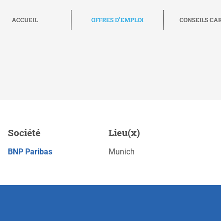
ACCUEIL
OFFRES D'EMPLOI
CONSEILS CA
ntity (m/f/d) Munich
Société
Lieu(x)
Sa
POSTULEZ MAINTENANT
BNP Paribas
Munich