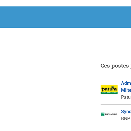
Ces postes 
Admi
Milt
Patu
Synd
BNP 