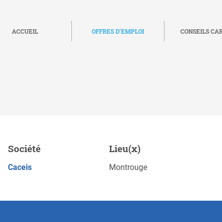
ACCUEIL
OFFRES D'EMPLOI
CONSEILS CA
 - Coupons Prêts Emprunts
Société
Lieu(x)
POSTULEZ MAINTENANT
Caceis
Montrouge