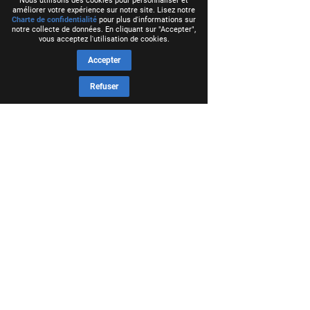
Nous utilisons des cookies pour personnaliser et
améliorer votre expérience sur notre site. Lisez notre
Charte de confidentialité
pour plus d'informations sur
notre collecte de données. En cliquant sur "Accepter",
vous acceptez l'utilisation de cookies.
Accepter
Refuser