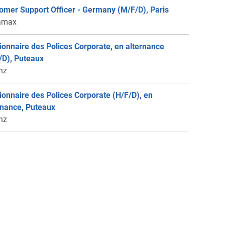
omer Support Officer - Germany (M/F/D), Paris
amax
ionnaire des Polices Corporate, en alternance
/D), Puteaux
anz
ionnaire des Polices Corporate (H/F/D), en
rnance, Puteaux
anz
rnance - Gestionnaire Financier (H/F/D/),
bevoie
anz