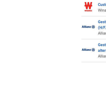
Cust
Win
Gest
(H/F
Alli
Gest
alte
Alli
Alte
Cour
Alli