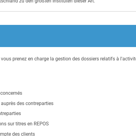
chland zu den größten Instituten dieser Art.
 vous prenez en charge la gestion des dossiers relatifs à l'activi
s concernés
 auprès des contreparties
ntreparties
ons sur titres en REPOS
ompte des clients