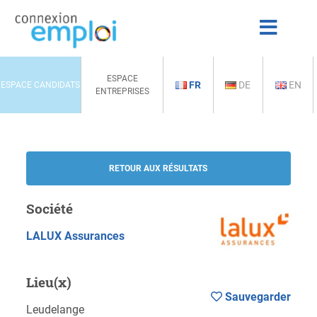
ESPACE
FR
DE
EN
ESPACE CANDIDATS
ENTREPRISES
RETOUR AUX RÉSULTATS
Société
LALUX Assurances
Lieu(x)
Sauvegarder
Leudelange