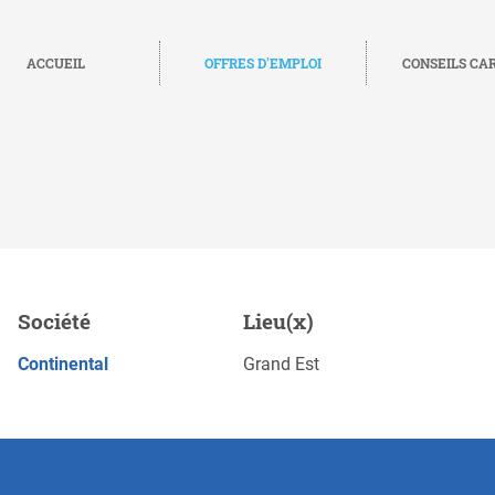
ACCUEIL
OFFRES D'EMPLOI
CONSEILS CA
H/F/D), Sarreguemines
Société
Lieu(x)
S
POSTULEZ MAINTENANT
Continental
Grand Est