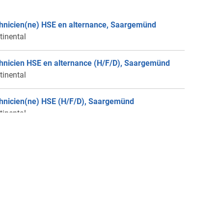
hnicien(ne) HSE en alternance, Saargemünd
tinental
hnicien HSE en alternance (H/F/D), Saargemünd
tinental
hnicien(ne) HSE (H/F/D), Saargemünd
tinental
ernance - Agent(e) de sécurité (H/F/D),
reguemines
tinental