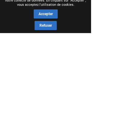
notre collecte de données. En cliquant sur "Accepter",
vous acceptez l'utilisation de cookies.
Accepter
Refuser