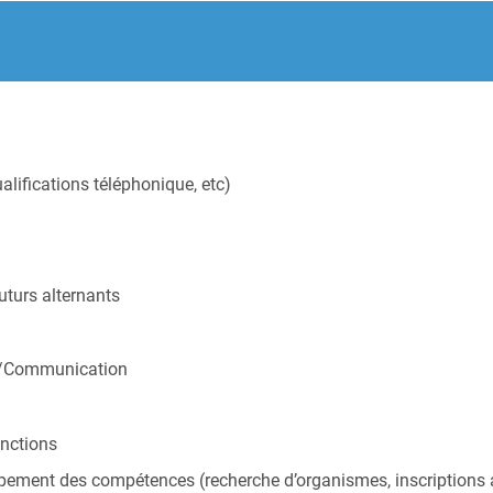
ualifications téléphonique, etc)
uturs alternants
RH/Communication
onctions
ement des compétences (recherche d’organismes, inscriptions au