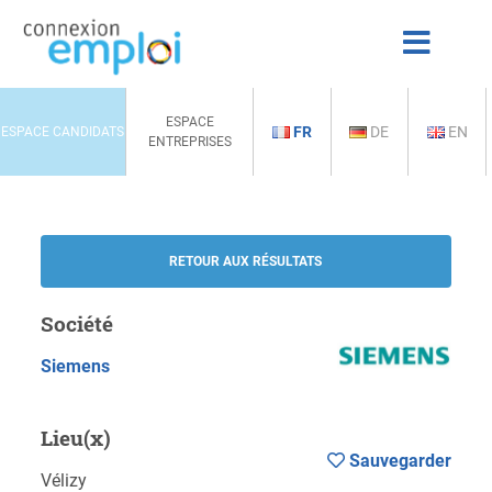
ESPACE
FR
DE
EN
ESPACE CANDIDATS
ENTREPRISES
RETOUR AUX RÉSULTATS
Société
Siemens
Lieu(x)
Sauvegarder
Vélizy