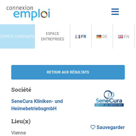
ESPACE
FR
DE
EN
ESPACE CANDIDATS
ENTREPRISES
RETOUR AUX RÉSULTATS
Société
SeneCura Kliniken- und
HeimebetriebsgmbH
Lieu(x)
Sauvegarder
Vienne