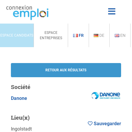
ESPACE
FR
DE
EN
ESPACE CANDIDATS
ENTREPRISES
RETOUR AUX RÉSULTATS
Société
Danone
Lieu(x)
Sauvegarder
Ingolstadt