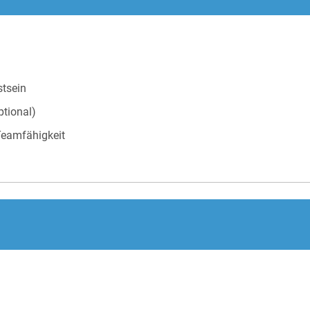
tsein
ptional)
 Teamfähigkeit