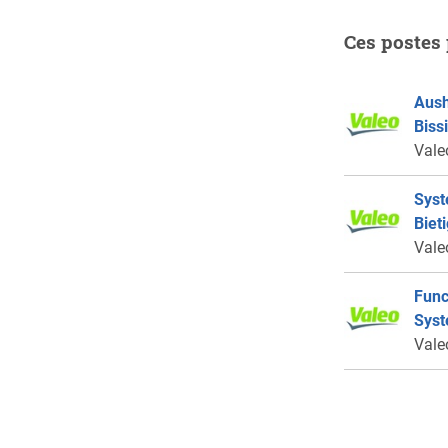
Ces postes 
Aush
Biss
Vale
Syst
Biet
Vale
Func
Syst
Vale