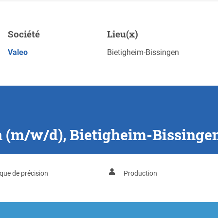
gheim-Bissingen
Société
Lieu(x)
Sauveg
POSTULEZ MAINTENANT
Valeo
Bietigheim-Bissingen
n (m/w/d), Bietigheim-Bissinge
que de précision
Production