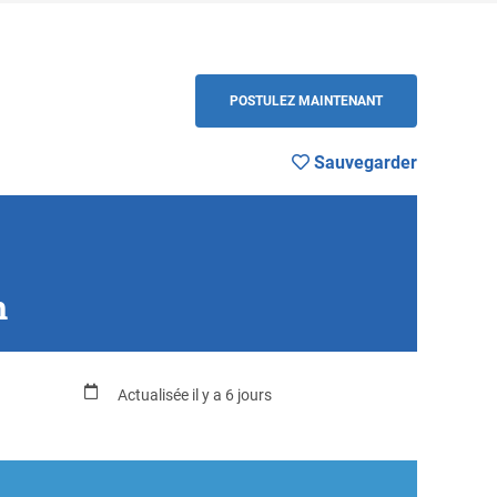
arder
RETOUR
POSTULEZ MAINTENANT
Sauvegarder
n
Actualisée il y a 6 jours