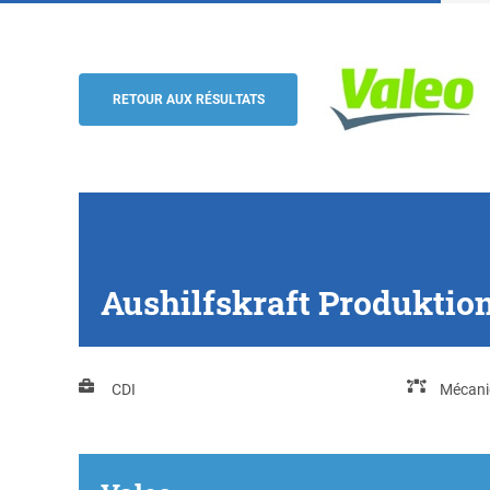
Aushilfskraft Produktion (m/w/d), Bieti
Valeo
RETOUR AUX RÉSULTATS
Aushilfskraft Produktio
CDI
Mécani