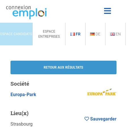
ESPACE
FR
DE
EN
ESPACE CANDIDATS
ENTREPRISES
RETOUR AUX RÉSULTATS
Société
Europa-Park
Lieu(x)
Sauvegarder
Strasbourg