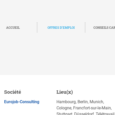
ACCUEIL
OFFRES D'EMPLOI
CONSEILS CA
es durables (h/f/d),
Société
Lieu(x)
POSTULEZ MAINTENANT
Eurojob-Consulting
Hambourg, Berlin, Munich,
Cologne, Francfort-sur-le-Main,
Stuttgart, Düsseldorf, Télétravail