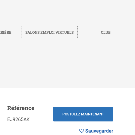
RRIÈRE
SALONS EMPLOI VIRTUELS
CLUB
Référence
Sauvegarder
RETOUR
POSTULEZ MAINTENANT
EJ9265AK
Sauvegarder