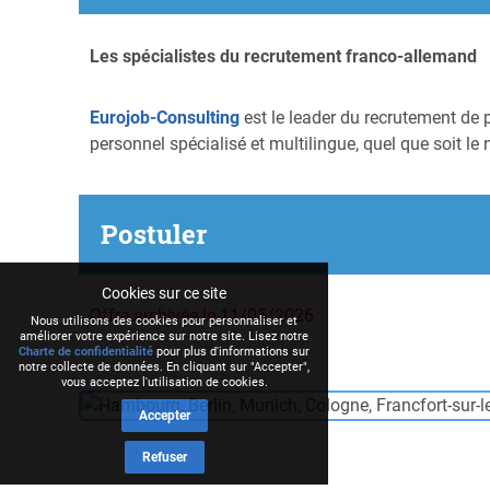
Les spécialistes du recrutement franco-allemand
Eurojob-Consulting
est le leader du recrutement de 
personnel spécialisé et multilingue, quel que soit le 
Postuler
Cookies sur ce site
Offre archivée le 11/05/2026
Nous utilisons des cookies pour personnaliser et
améliorer votre expérience sur notre site. Lisez notre
Charte de confidentialité
pour plus d'informations sur
notre collecte de données. En cliquant sur "Accepter",
vous acceptez l'utilisation de cookies.
Accepter
Refuser