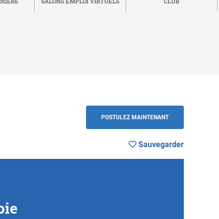
RRIÈRE
SALONS EMPLOI VIRTUELS
CLUB
vegarder
RETOUR
POSTULEZ MAINTENANT
Sauvegarder
oie