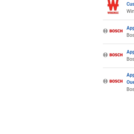
Cus
Wi
App
Bo
App
Bo
App
Ou
Bo