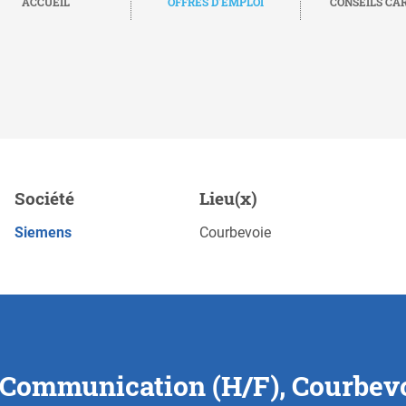
ACCUEIL
OFFRES D'EMPLOI
CONSEILS CA
 (H/F), Courbevoie
Société
Lieu(x)
Sau
POSTULEZ MAINTENANT
Siemens
Courbevoie
e Communication (H/F), Courbev