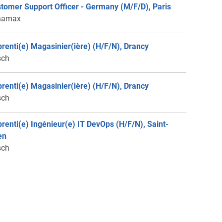
tomer Support Officer - Germany (M/F/D), Paris
namax
renti(e) Magasinier(ière) (H/F/N), Drancy
sch
renti(e) Magasinier(ière) (H/F/N), Drancy
sch
renti(e) Ingénieur(e) IT DevOps (H/F/N), Saint-
en
sch