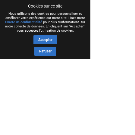
Cookies sur ce site
Nous utilisons des cookies pour personnaliser et
améliorer votre expérience sur notre site. Lisez notre
Charte de confidentialité
pour plus d'informations sur
notre collecte de données. En cliquant sur "Accepter",
vous acceptez l'utilisation de cookies.
Accepter
Refuser