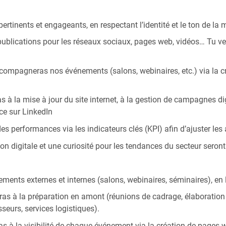
ertinents et engageants, en respectant l’identité et le ton de la
publications pour les réseaux sociaux, pages web, vidéos… Tu veil
ompagneras nos événements (salons, webinaires, etc.) via la cré
s à la mise à jour du site internet, à la gestion de campagnes di
nce sur LinkedIn
des performances via les indicateurs clés (KPI) afin d’ajuster les
 digitale et une curiosité pour les tendances du secteur seront
ents externes et internes (salons, webinaires, séminaires), en 
eras à la préparation en amont (réunions de cadrage, élaboration
sseurs, services logistiques).
s à la visibilité de chaque événement via la création de pages w