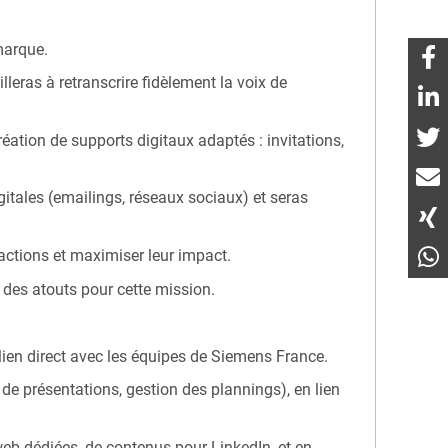
 marque.
leras à retranscrire fidèlement la voix de
ation de supports digitaux adaptés : invitations,
gitales (emailings, réseaux sociaux) et seras
 actions et maximiser leur impact.
 des atouts pour cette mission.
lien direct avec les équipes de Siemens France.
 de présentations, gestion des plannings), en lien
eb dédiées, de contenus pour LinkedIn, et en