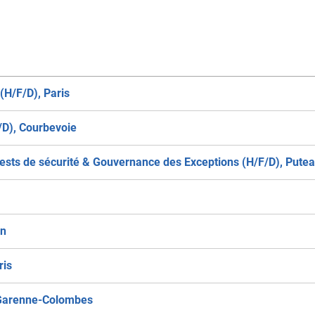
H/F/D), Paris
/D), Courbevoie
, Tests de sécurité & Gouvernance des Exceptions (H/F/D), Pute
en
ris
a Garenne-Colombes