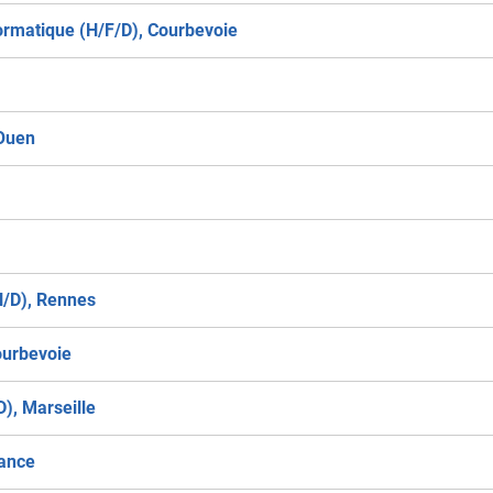
formatique (H/F/D), Courbevoie
-Ouen
H/D), Rennes
ourbevoie
), Marseille
rance