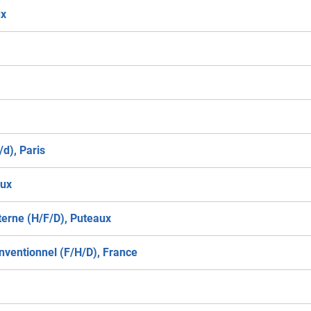
ux
/d), Paris
aux
terne (H/F/D), Puteaux
nventionnel (F/H/D), France