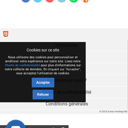
Partenaires
Cookies sur ce site
Contact
Nous utilisons des cookies pour personnaliser et
améliorer votre expérience sur notre site. Lisez notre
Charte de confidentialité
pour plus d'informations sur
Mentions légales
notre collecte de données. En cliquant sur "Accepter",
vous acceptez l'utilisation de cookies.
Qui sommes nous ?
Accepter
Charte de confidentialité
Refuser
Conditions générales
© 2026 Eureo Holding SAS