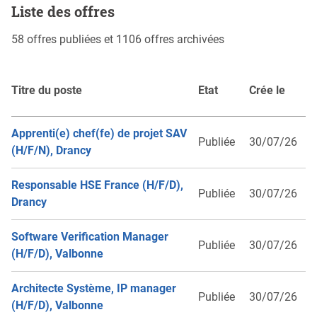
Liste des offres
58 offres publiées et 1106 offres archivées
Titre du poste
Etat
Crée le
Apprenti(e) chef(fe) de projet SAV
Publiée
30/07/26
(H/F/N), Drancy
Responsable HSE France (H/F/D),
Publiée
30/07/26
Drancy
Software Verification Manager
Publiée
30/07/26
(H/F/D), Valbonne
Architecte Système, IP manager
Publiée
30/07/26
(H/F/D), Valbonne