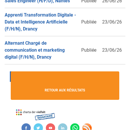
Sales Engineer (H/F/D), Nantes
Publiée
26/06/26
Apprenti Transformation Digitale -
Data et Intelligence Artificielle
Publiée
23/06/26
(F/H/N), Drancy
Alternant Chargé de
communication et marketing
Publiée
23/06/26
digital (F/H/N), Drancy
...
1
2
3
4
5
Suivante ›
RETOUR AUX RÉSULTATS