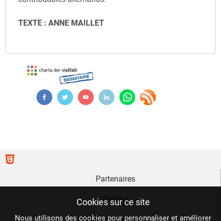
TEXTE : ANNE MAILLET
Partenaires
Contact
Cookies sur ce site
Nous utilisons des cookies pour personnaliser et améliorer
Mentions légales