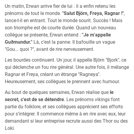
Un matin, Erwan arrive fier de lui : il a enfin retenu les
prénoms de tout le monde.
"Salut Björn, Freya, Ragnar !"
,
lance-t-il en entrant. Tout le monde sourit. Succès ! Mais
son triomphe est de courte durée. Quand un nouveau
collègue se présente, Erwan entend :
"Je m’appelle
Guðmundur."
Là, c’est la panne. Il bafouille un vague
"Gou... quoi ?", avant de rire nerveusement.
Les bourdes continuent. Un jour, il appelle Björn "Bjork", ce
qui déclenche un fou rire général. Une autre fois, il mélange
Ragnar et Freya, créant un étrange "Ragneya".
Heureusement, ses collègues le prennent avec humour.
Au bout de quelques semaines, Erwan réalise que
le
secret, c’est de se détendre
. Les prénoms vikings font
partie du folklore, et ses collègues apprécient ses efforts
pour s’intégrer. Il commence même à en rire avec eux, leur
demandant si leur entreprise recrute aussi des Thor ou des
Loki.