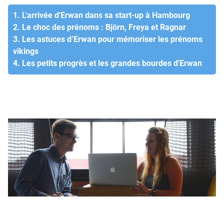
1. L'arrivée d'Erwan dans sa start-up à Hambourg
2. Le choc des prénoms : Björn, Freya et Ragnar
3. Les astuces d’Erwan pour mémoriser les prénoms
vikings
4. Les petits progrès et les grandes bourdes d'Erwan