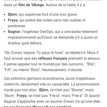
dans un
film de Vikings
. Autour de la table, il y a :
Björn
, qui supervise tout d’une voix grave.
Freya
, qui prend des notes sans rien oublier, ni
pardonner.
Ragnar
, l’ingénieur DevOps, qui a une barbe tellement
impressionnante qu’Erwan se demande s’il a aussi un
drakkar garé dehors.
"Ok, Erwan, respire. Tu peux le faire", se répète-t-il. Mais il
faut avouer que ses
réflexes français
prennent le dessus.
Il pense appeler tout le monde par des surnoms : "Bibi",
"Fifi", ou même "Roro". Heureusement, il résiste.
Ces prénoms germano-scandinaves, aussi majestueux
soient-ils, deviennent vite un casse-tête. La prononciation
n’aide pas non plus :
Björn
, ce n’est pas "Biorne", mais
"Biurn".
Freya
, ce n’est pas "Fré-ia", mais "Frei-a". Et quand
Ragnar s’approche avec un sourire, Erwan n’a qu’une idée :