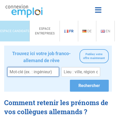
ESPACE
FR
DE
EN
ESPACE CANDIDATS
ENTREPRISES
Trouvez ici votre job franco-
Publiez votre
offre maintenant
allemand de rêve
Comment retenir les prénoms de
vos collègues allemands ?