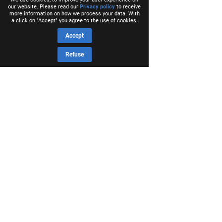
our website. Please read our
Privacy policy
to receive
more information on how we process your data. With
a click on "Accept" you agree to the use of cookies.
Accept
Refuse