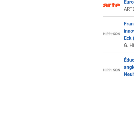
Euro
ARTE
Fran
inno
Eck 
G. H
Éduc
angl
Neuh
G. H