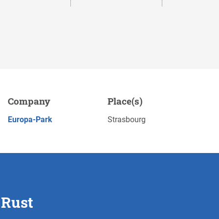
Company
Place(s)
Save
APPLY NOW
Europa-Park
Strasbourg
 Rust