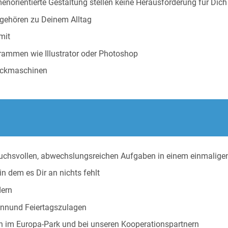
orientierte Gestaltung stellen keine Herausforderung für Dich
 gehören zu Deinem Alltag
mit
grammen wie Illustrator oder Photoshop
ruckmaschinen
ruchsvollen, abwechslungsreichen Aufgaben in einem einmalige
in dem es Dir an nichts fehlt
dern
onnund Feiertagszulagen
n im Europa-Park und bei unseren Kooperationspartnern