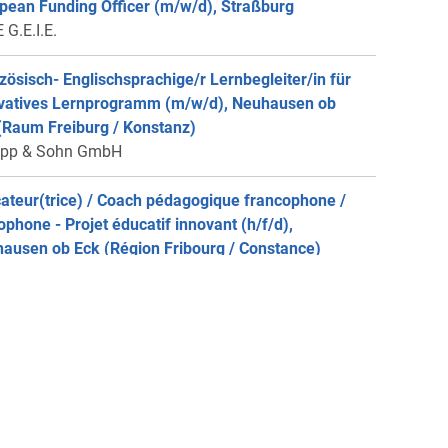
pean Funding Officer (m/w/d), Straßburg
 G.E.I.E.
zösisch- Englischsprachige/r Lernbegleiter/in für
vatives Lernprogramm (m/w/d), Neuhausen ob
(Raum Freiburg / Konstanz)
ipp & Sohn GmbH
ateur(trice) / Coach pédagogique francophone /
ophone - Projet éducatif innovant (h/f/d),
ausen ob Eck (Région Fribourg / Constance)
ipp & Sohn GmbH