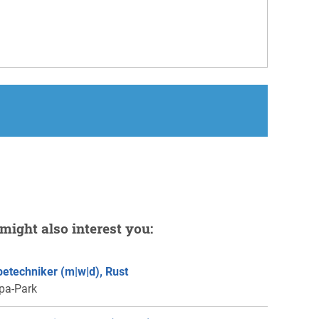
might also interest you:
etechniker (m|w|d), Rust
pa-Park