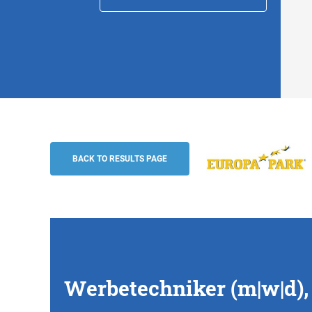
Werbetechniker (m|w|d), Rust
Europa-Park
BACK TO RESULTS PAGE
Werbetechniker (m|w|d),