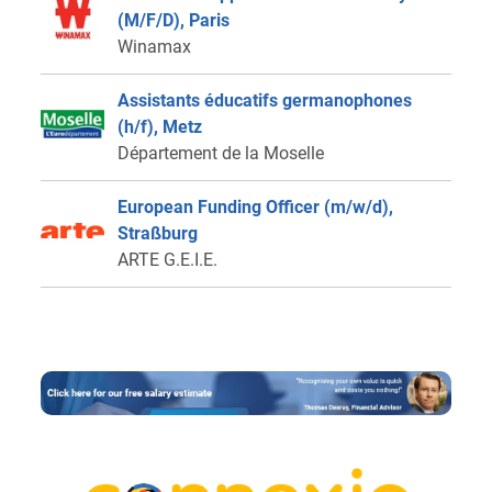
(M/F/D), Paris
Winamax
Assistants éducatifs germanophones
(h/f), Metz
Département de la Moselle
European Funding Officer (m/w/d),
Straßburg
ARTE G.E.I.E.