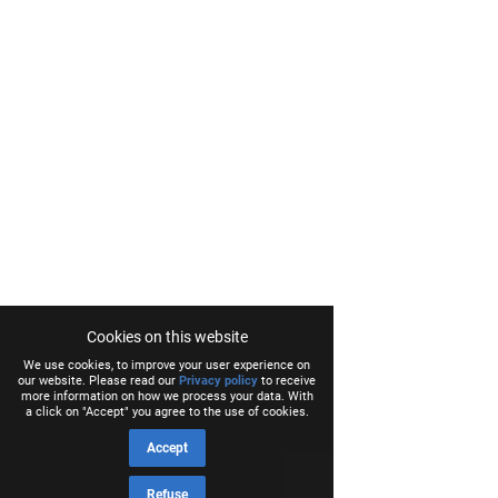
Cookies on this website
We use cookies, to improve your user experience on
our website. Please read our
Privacy policy
to receive
more information on how we process your data. With
a click on "Accept" you agree to the use of cookies.
Accept
Refuse