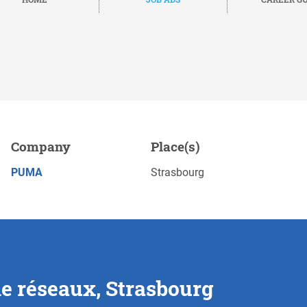
asbourg
Company
Place(s)
Save
APPLY NOW
PUMA
Strasbourg
me réseaux, Strasbourg