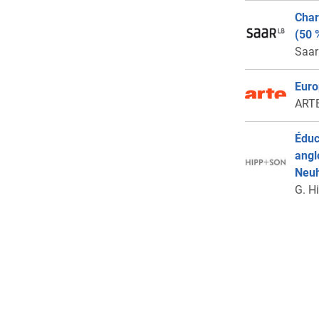
Char
(50 
Saa
Euro
ARTE
Éduc
angl
Neuh
G. H