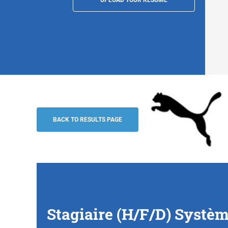
Stagiaire (H/F/D) Système réseaux, Str
PUMA
BACK TO RESULTS PAGE
Stagiaire (H/F/D) Systè