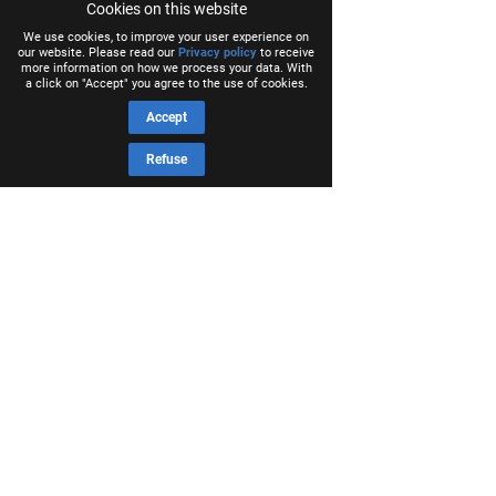
Cookies on this website
We use cookies, to improve your user experience on
our website. Please read our
Privacy policy
to receive
more information on how we process your data. With
a click on "Accept" you agree to the use of cookies.
Accept
Refuse