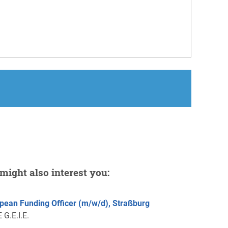
might also interest you:
pean Funding Officer (m/w/d), Straßburg
 G.E.I.E.