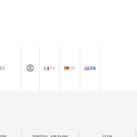
ES
FR
DE
EN
IDE
VIRTUAL JOB FAIRS
CLUB