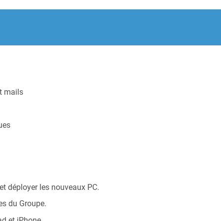
t mails
ques
ur et déployer les nouveaux PC.
res du Groupe.
ad et iPhone