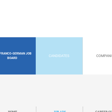
 FRANCO-GERMAN JOB
CANDIDATES
COMPANI
BOARD
HOME
JOB ADS
CAREER GU