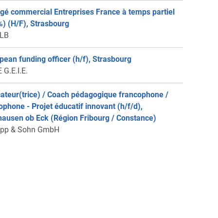
gé commercial Entreprises France à temps partiel
%) (H/F), Strasbourg
rLB
pean funding officer (h/f), Strasbourg
 G.E.I.E.
ateur(trice) / Coach pédagogique francophone /
ophone - Projet éducatif innovant (h/f/d),
ausen ob Eck (Région Fribourg / Constance)
ipp & Sohn GmbH