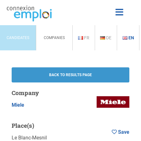
FR
DE
EN
CANDIDATES
COMPANIES
BACK TO RESULTS PAGE
Company
Miele
Place(s)
Save
Le Blanc-Mesnil