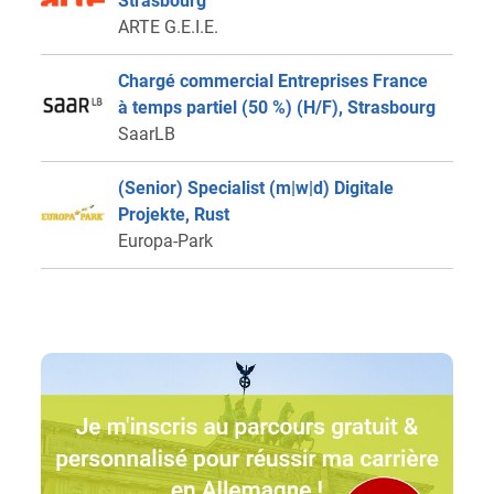
Strasbourg
ARTE G.E.I.E.
Chargé commercial Entreprises France
à temps partiel (50 %) (H/F), Strasbourg
SaarLB
(Senior) Specialist (m|w|d) Digitale
Projekte, Rust
Europa-Park