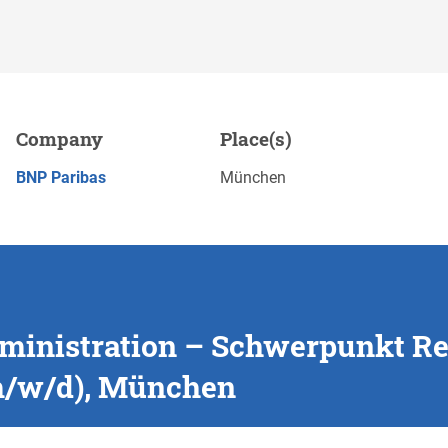
 Schwerpunkt Receipts and
Company
Place(s)
w/d), München
APPLY NOW
BNP Paribas
München
dministration – Schwerpunkt R
(m/w/d), München