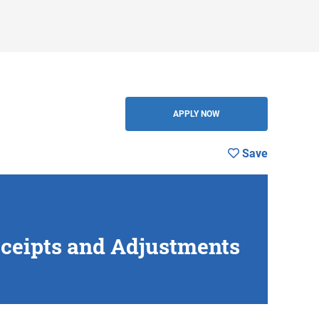
Save
BACK
APPLY NOW
Save
eceipts and Adjustments