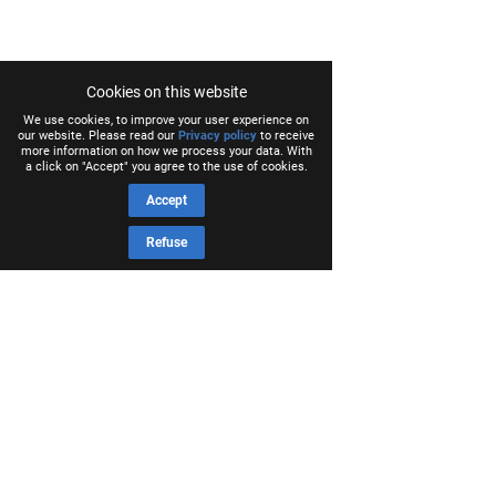
Cookies on this website
We use cookies, to improve your user experience on
our website. Please read our
Privacy policy
to receive
more information on how we process your data. With
a click on "Accept" you agree to the use of cookies.
Accept
Refuse