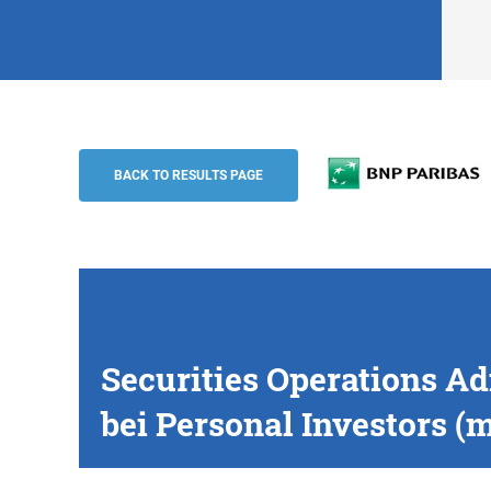
Securities Operations Administration –
Adjustments bei Personal Investors (m/
BACK TO RESULTS PAGE
BNP Paribas
Securities Operations A
bei Personal Investors 