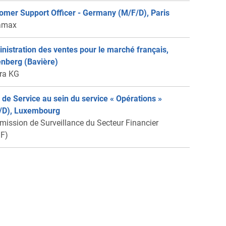
omer Support Officer - Germany (M/F/D), Paris
amax
nistration des ventes pour le marché français,
enberg (Bavière)
ra KG
 de Service au sein du service « Opérations »
/D), Luxembourg
ission de Surveillance du Secteur Financier
F)