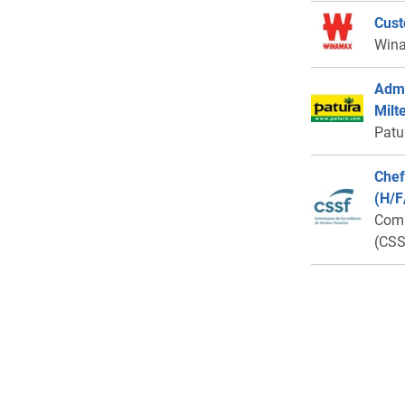
Cust
Win
Admi
Milt
Patu
Chef
(H/F
Comm
(CSS