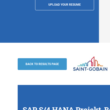
UPLOAD YOUR RESUME
SAP S/4 HANA Projekt-Berater:in (m/w/
Saint-Gobain
BACK TO RESULTS PAGE
SAP S/4 HANA Projekt-Be