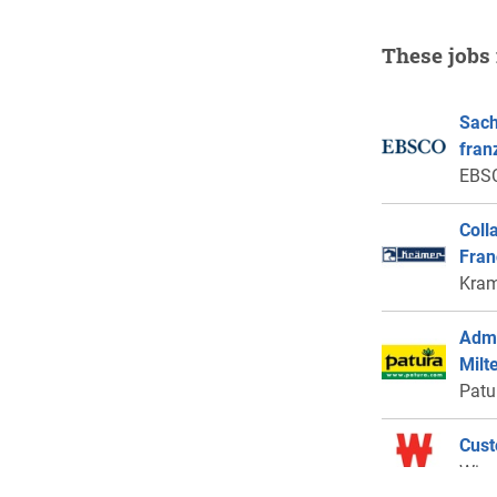
These jobs 
Sach
fran
EBSC
Coll
Fran
Kram
Admi
Milt
Patu
Cust
Win