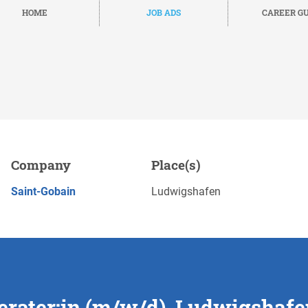
HOME
JOB ADS
CAREER GU
d), Ludwigshafen
Company
Place(s)
Save
APPLY NOW
Saint-Gobain
Ludwigshafen
rater:in (m/w/d), Ludwigshafe