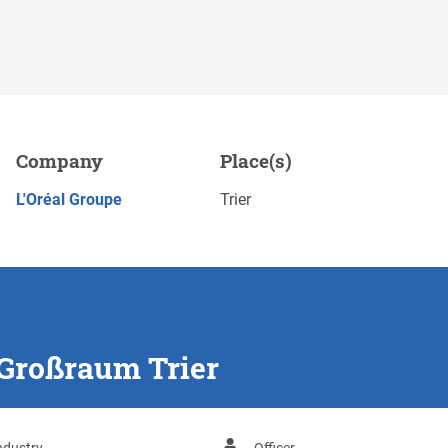
Company
Place(s)
Save
APPLY NOW
L'Oréal Groupe
Trier
 Großraum Trier
ndustry
Officer