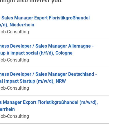
might also interest you:
 Sales Manager Export Floristikgroßhandel
/d), Niederrhein
job-Consulting
ness Developer / Sales Manager Allemagne -
tup à impact social (h/f/d), Cologne
job-Consulting
ness Developer / Sales Manager Deutschland -
al Impact Startup (m/w/d), NRW
job-Consulting
s Manager Export Floristikgroßhandel (m/w/d),
errhein
job-Consulting