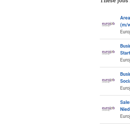
These jobs 
Area
(m/w
Euro
Busi
Star
Euro
Busi
Soci
Euro
Sale
Nied
Euro