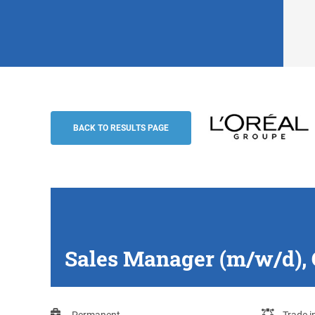
Sales Manager (m/w/d), Großraum Trier
L'Oréal Groupe
BACK TO RESULTS PAGE
Sales Manager (m/w/d),
Permanent
Trade i