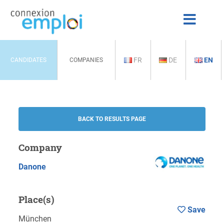
FR
DE
EN
CANDIDATES
COMPANIES
BACK TO RESULTS PAGE
Company
Danone
Place(s)
Save
München