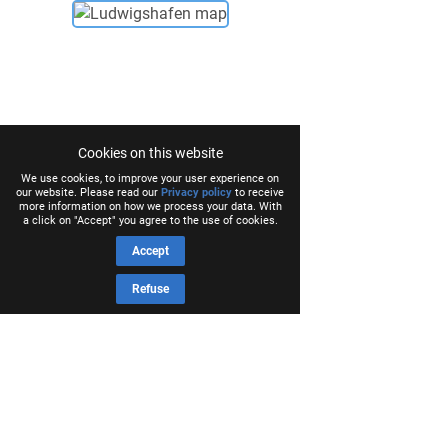
Cookies on this website
We use cookies, to improve your user experience on
our website. Please read our
Privacy policy
to receive
more information on how we process your data. With
a click on "Accept" you agree to the use of cookies.
Accept
Refuse