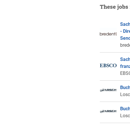
These jobs 
Sach
- Di
Send
bred
Sach
fran
EBSC
Buch
Losch
Buch
Losch