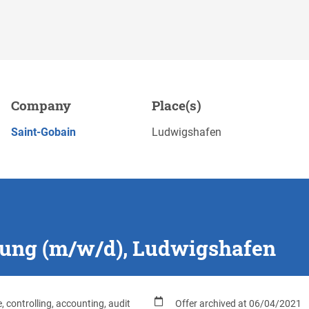
udwigshafen
Company
Place(s)
Save
APPLY NOW
Saint-Gobain
Ludwigshafen
tung (m/w/d), Ludwigshafen
, controlling, accounting, audit
Offer archived at 06/04/2021