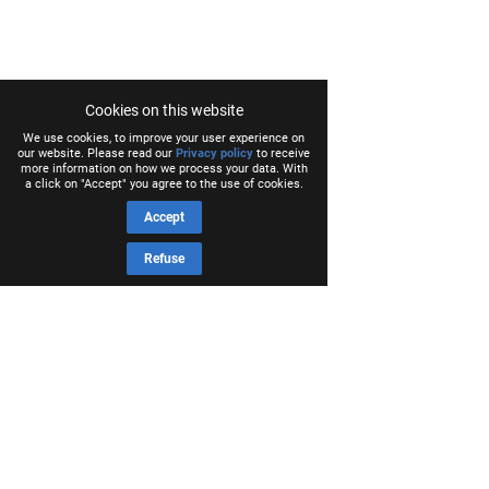
Cookies on this website
We use cookies, to improve your user experience on
our website. Please read our
Privacy policy
to receive
more information on how we process your data. With
a click on "Accept" you agree to the use of cookies.
Accept
Refuse