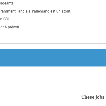
xigeants.
uramment l'anglais, l'allemand est un atout.
en CDI.
t à prévoir.
These jobs 