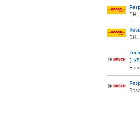
Resp
DHL
Resp
DHL
Tech
(H/F
Bos
Resp
Bos