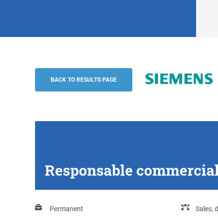
Responsable commercial projets (H/F), C
Siemens
BACK TO RESULTS PAGE
Responsable commercial p
Permanent
Sales, 