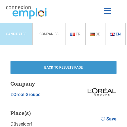
FR
DE
EN
CANDIDATES
COMPANIES
BACK TO RESULTS PAGE
Company
L'Oréal Groupe
Place(s)
Save
Düsseldorf