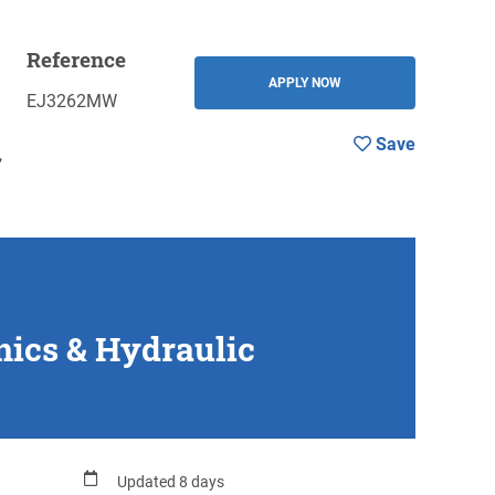
Reference
Save
BACK
APPLY NOW
EJ3262MW
Save
,
nics & Hydraulic
Updated 8 days