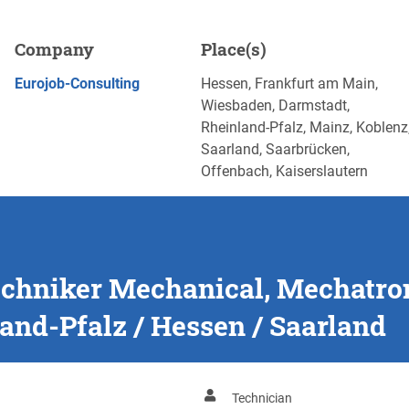
ical, Mechatronics &
Company
Place(s)
alz / Hessen / Saarland
APPLY NOW
Eurojob-Consulting
Hessen, Frankfurt am Main,
Wiesbaden, Darmstadt,
Rheinland-Pfalz, Mainz, Koblenz
Saarland, Saarbrücken,
Offenbach, Kaiserslautern
techniker Mechanical, Mechatro
and-Pfalz / Hessen / Saarland
Technician