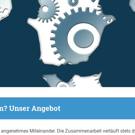
en? Unser Angebot
d angenehmes Miteinander. Die Zusammenarbeit verläuft stets dy