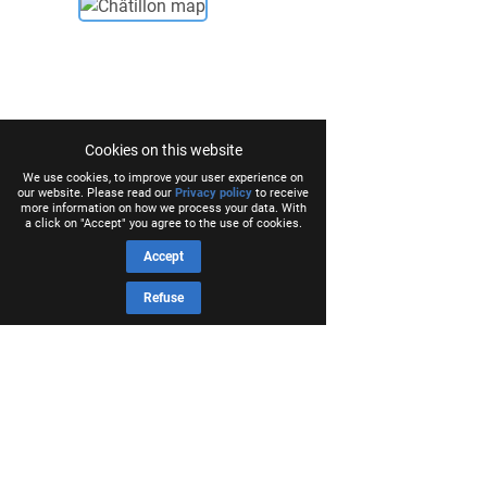
Cookies on this website
We use cookies, to improve your user experience on
our website. Please read our
Privacy policy
to receive
more information on how we process your data. With
a click on "Accept" you agree to the use of cookies.
Accept
Refuse