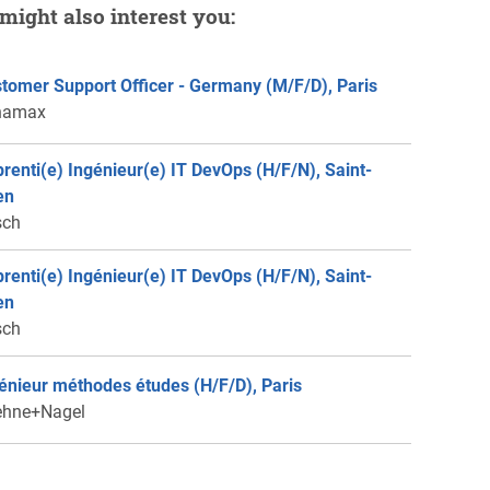
might also interest you:
tomer Support Officer - Germany (M/F/D), Paris
namax
renti(e) Ingénieur(e) IT DevOps (H/F/N), Saint-
en
sch
renti(e) Ingénieur(e) IT DevOps (H/F/N), Saint-
en
sch
énieur méthodes études (H/F/D), Paris
ehne+Nagel