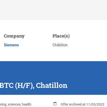
illon
Company
Place(s)
Save
APPLY NOW
Siemens
Châtillon
BTC (H/F), Chatillon
ring, sciences, health
Offer archived at 11/05/2022