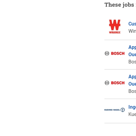
These jobs 
Cus
Wi
App
Ou
Bo
App
Ou
Bo
Ing
Ku