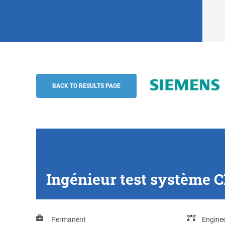
Ingénieur test système CBTC (H/F), Chat
Siemens
BACK TO RESULTS PAGE
Ingénieur test système C
Permanent
Enginee