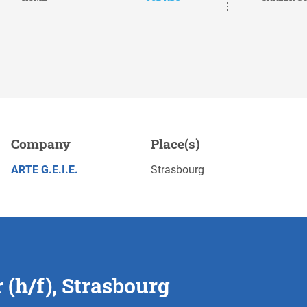
rg
Company
Place(s)
Save
APPLY NOW
ARTE G.E.I.E.
Strasbourg
 (h/f), Strasbourg