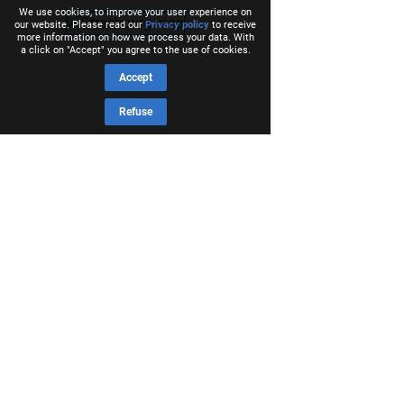
We use cookies, to improve your user experience on
our website. Please read our
Privacy policy
to receive
more information on how we process your data. With
a click on "Accept" you agree to the use of cookies.
Accept
Refuse