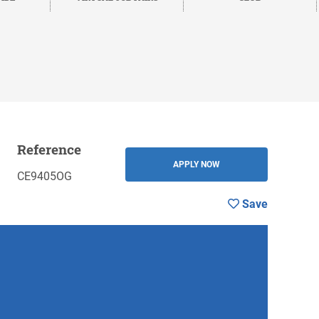
Reference
BACK
APPLY NOW
CE9405OG
Save