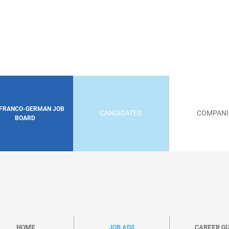
 FRANCO-GERMAN JOB
CANDIDATES
COMPANI
BOARD
HOME
JOB ADS
CAREER GU