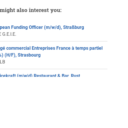
might also interest you:
pean Funding Officer (m/w/d), Straßburg
 G.E.I.E.
gé commercial Entreprises France à temps partiel
%) (H/F), Strasbourg
rLB
icekraft (m|w|d) Restaurant & Bar, Rust
pa-Park