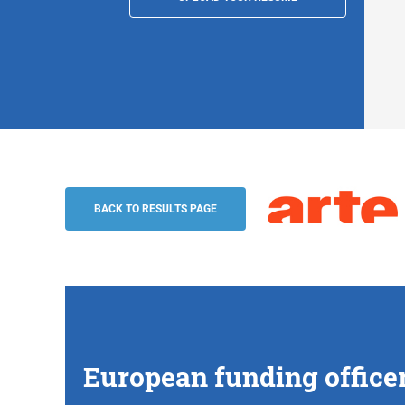
European funding officer (h/f), Strasbou
ARTE G.E.I.E.
BACK TO RESULTS PAGE
European funding officer