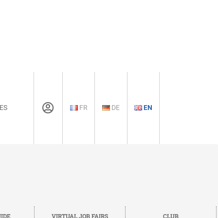
ES
FR
DE
EN
IDE
VIRTUAL JOB FAIRS
CLUB