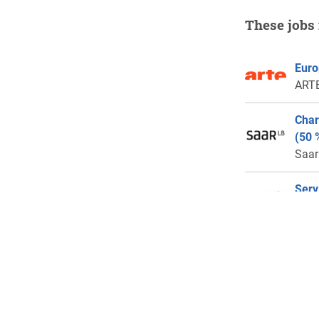
These jobs 
Euro
ARTE
Char
(50 
Saa
Serv
Euro