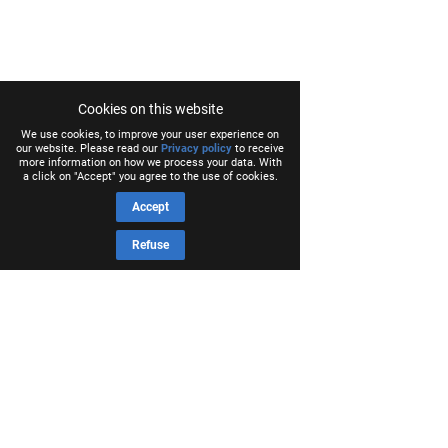
Cookies on this website
We use cookies, to improve your user experience on
our website. Please read our
Privacy policy
to receive
more information on how we process your data. With
a click on "Accept" you agree to the use of cookies.
Accept
Refuse