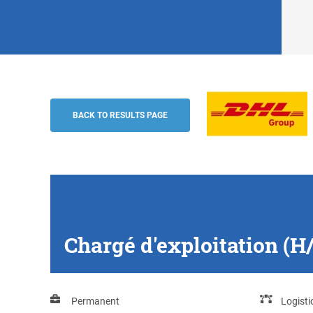
Chargé d'exploitation (H/F/D), Lyon
DHL Group
BACK TO RESULTS PAGE
Chargé d'exploitation (H
Permanent
Logisti