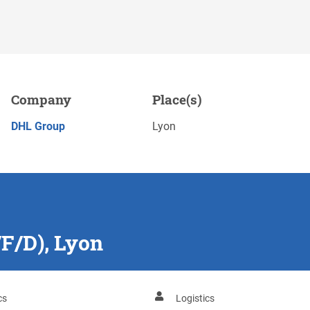
Company
Place(s)
Save
APPLY NOW
DHL Group
Lyon
/F/D), Lyon
cs
Logistics