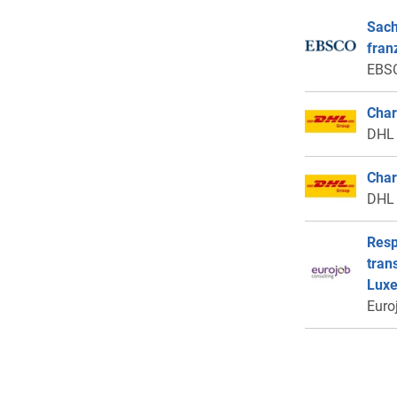
Sach
fran
EBSC
Char
DHL
Char
DHL
Resp
tran
Lux
Euro