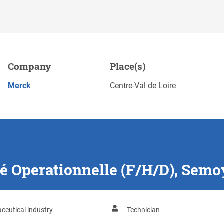
e (F/H/D), Semoy
Company
Place(s)
Save
APPLY NOW
Merck
Centre-Val de Loire
é Operationnelle (F/H/D), Semo
ceutical industry
Technician