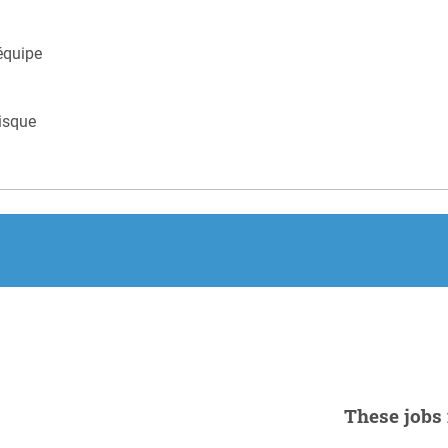
équipe
risque
These jobs 