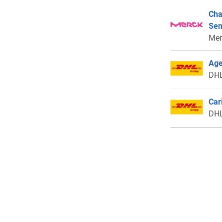
Cha
Se
Mer
Age
DHL
Car
DHL