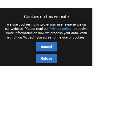
Cookies on this website
We use cookies, to improve your user experience on
our website. Please read our
Privacy policy
to receive
more information on how we process your data. With
a click on "Accept" you agree to the use of cookies.
Accept
Refuse