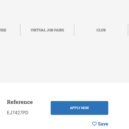
IDE
VIRTUAL JOB FAIRS
CLUB
Reference
Save
BACK
APPLY NOW
EJ7427PD
Save