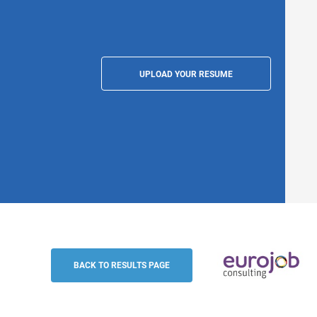
UPLOAD YOUR RESUME
Business Developer Polymertechnik (m/w
Home Office
BACK TO RESULTS PAGE
Eurojob-Consulting