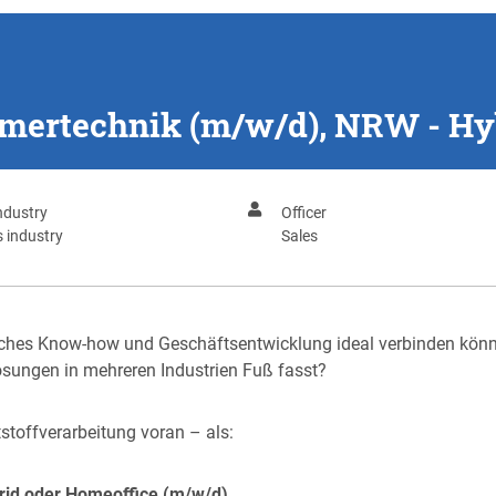
ymertechnik (m/w/d), NRW - Hy
ndustry
Officer
s industry
Sales
hnisches Know-how und Geschäftsentwicklung ideal verbinden k
ösungen in mehreren Industrien Fuß fasst?
stoffverarbeitung voran – als:
rid oder Homeoffice (m/w/d)