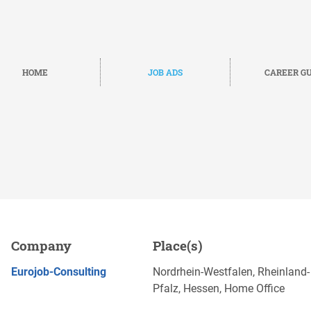
HOME
JOB ADS
CAREER GU
/d), NRW - Hybrid oder
Company
Place(s)
APPLY NOW
Eurojob-Consulting
Nordrhein-Westfalen, Rheinland-
Pfalz, Hessen, Home Office