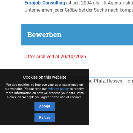
Eurojob-Consulting
ist seit 2004 als HR-Agentur ak
Unternehmen jeder Größe bei der Suche nach kompe
Bewerben
Offer archived at 20/10/2025
Cookies on this website
We use cookies, to improve your user experience on
our website. Please read our
Privacy policy
to receive
more information on how we process your data. With
a click on "Accept" you agree to the use of cookies.
Accept
Refuse