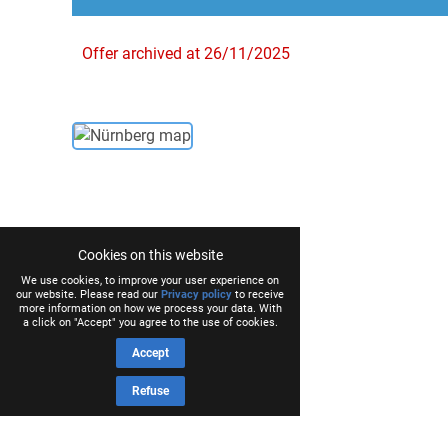
Offer archived at 26/11/2025
Cookies on this website
We use cookies, to improve your user experience on
our website. Please read our
Privacy policy
to receive
more information on how we process your data. With
a click on "Accept" you agree to the use of cookies.
Accept
Refuse