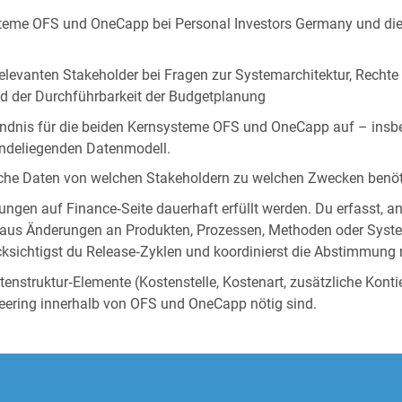
systeme OFS und OneCapp bei Personal Investors Germany und d
 relevanten Stakeholder bei Fragen zur Systemarchitektur, Recht
d der Durchführbarkeit der Budgetplanung
ändnis für die beiden Kernsysteme OFS und OneCapp auf – insbe
ndeliegenden Datenmodell.
elche Daten von welchen Stakeholdern zu welchen Zwecken benöt
erungen auf Finance‑Seite dauerhaft erfüllt werden. Du erfasst, a
us Änderungen an Produkten, Prozessen, Methoden oder System
cksichtigst du Release‑Zyklen und koordinierst die Abstimmung 
enstruktur‑Elemente (Kostenstelle, Kostenart, zusätzliche Konti
ering innerhalb von OFS und OneCapp nötig sind.