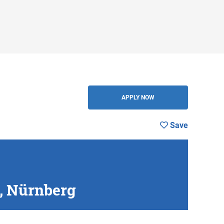
Save
BACK
APPLY NOW
Save
, Nürnberg