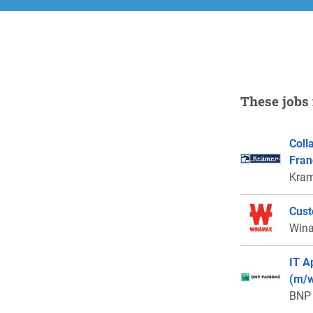
These jobs 
Coll
Fran
Kram
Cust
Win
IT A
(m/w
BNP 