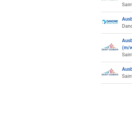
Sain
Ausb
Dan
Ausb
(m/w
Sain
Ausb
Sain