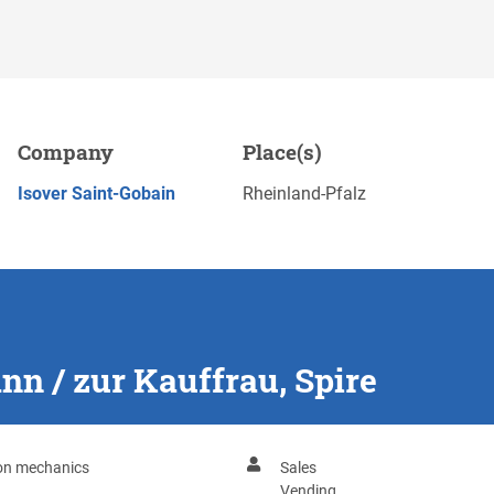
, Spire
Company
Place(s)
Save
APPLY NOW
Isover Saint-Gobain
Rheinland-Pfalz
n / zur Kauffrau, Spire
ion mechanics
Sales
Vending