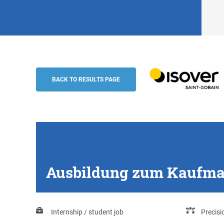
Ausbildung zum Kaufmann / zur Kauffrau
Isover Saint-Gobain
BACK TO RESULTS PAGE
Ausbildung zum Kaufman
Internship / student job
Precis