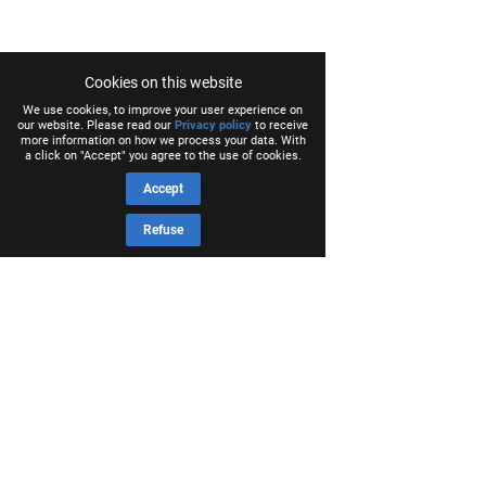
Cookies on this website
We use cookies, to improve your user experience on
our website. Please read our
Privacy policy
to receive
more information on how we process your data. With
a click on "Accept" you agree to the use of cookies.
Accept
Refuse