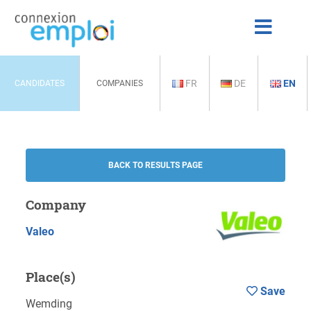
FR
DE
EN
CANDIDATES
COMPANIES
BACK TO RESULTS PAGE
Company
Valeo
Place(s)
Save
Wemding