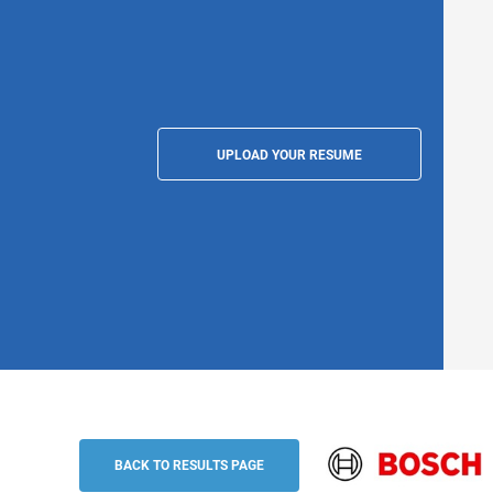
UPLOAD YOUR RESUME
Apprenti(e) sales and marketing - Work
(H/F/N), Saint-Ouen
BACK TO RESULTS PAGE
Bosch