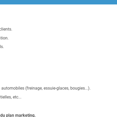
lients.
tion.
Ms.
automobiles (freinage, essuie-glaces, bougies...).
elles, etc...
t du plan marketing.