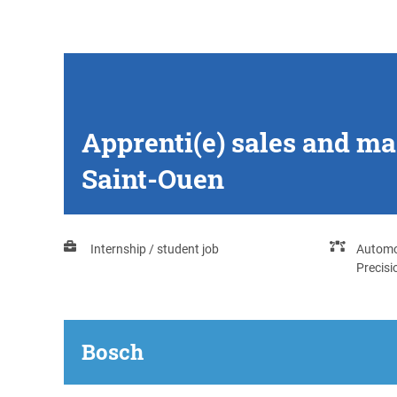
Apprenti(e) sales and m
Saint-Ouen
Internship / student job
Automo
Precis
Bosch