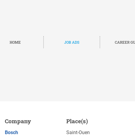
HOME
JOB ADS
CAREER GU
shop equipment & services
Company
Place(s)
APPLY NOW
Bosch
Saint-Ouen