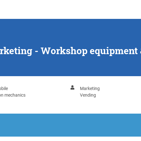
arketing - Workshop equipment &
bile
Marketing
ion mechanics
Vending