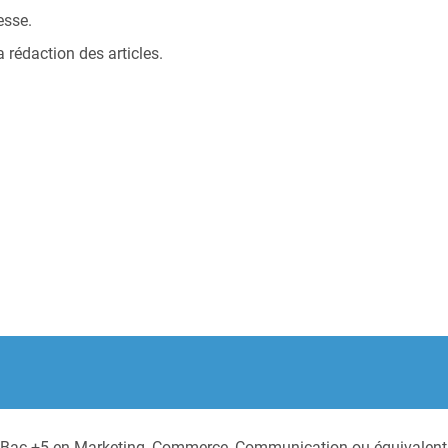
esse.
 rédaction des articles.
 Bac +5 en Marketing, Commerce, Communication ou équivalent 