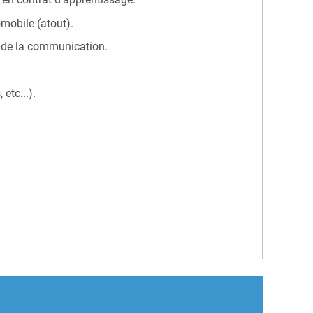
omobile (atout).
gu de la communication.
etc...).