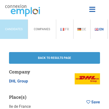
FR
DE
EN
CANDIDATES
COMPANIES
BACK TO RESULTS PAGE
Company
DHL Group
Place(s)
Save
Ile de France