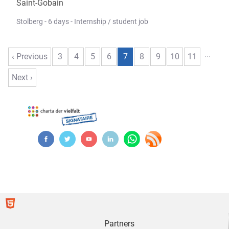
Saint-Gobain
Stolberg - 6 days - Internship / student job
...
‹ Previous
3
4
5
6
7
8
9
10
11
Next ›
Partners