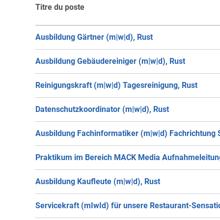
Titre du poste
Ausbildung Gärtner (m|w|d), Rust
Ausbildung Gebäudereiniger (m|w|d), Rust
Reinigungskraft (m|w|d) Tagesreinigung, Rust
Datenschutzkoordinator (m|w|d), Rust
Ausbildung Fachinformatiker (m|w|d) Fachrichtung 
Praktikum im Bereich MACK Media Aufnahmeleitung
Ausbildung Kaufleute (m|w|d), Rust
Servicekraft (mIwId) für unsere Restaurant-Sensatio