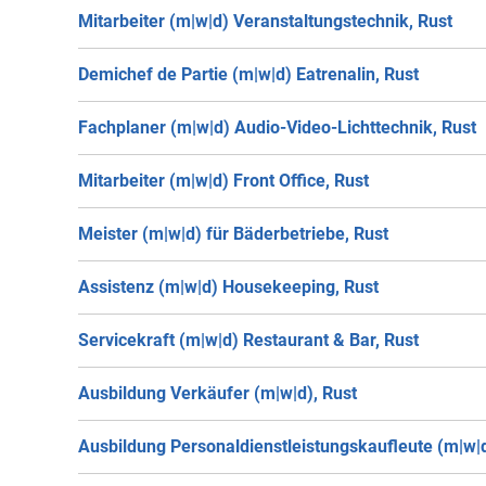
Mitarbeiter (m|w|d) Veranstaltungstechnik, Rust
Demichef de Partie (m|w|d) Eatrenalin, Rust
Fachplaner (m|w|d) Audio-Video-Lichttechnik, Rust
Mitarbeiter (m|w|d) Front Office, Rust
Meister (m|w|d) für Bäderbetriebe, Rust
Assistenz (m|w|d) Housekeeping, Rust
Servicekraft (m|w|d) Restaurant & Bar, Rust
Ausbildung Verkäufer (m|w|d), Rust
Ausbildung Personaldienstleistungskaufleute (m|w|d