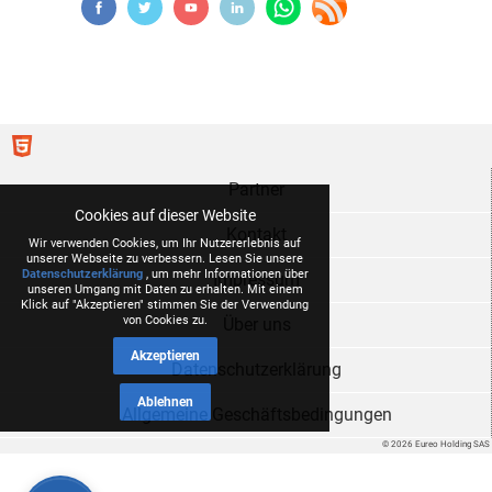
Partner
Cookies auf dieser Website
Kontakt
Wir verwenden Cookies, um Ihr Nutzererlebnis auf
unserer Webseite zu verbessern. Lesen Sie unsere
Datenschutzerklärung
, um mehr Informationen über
Impressum
unseren Umgang mit Daten zu erhalten. Mit einem
Klick auf "Akzeptieren" stimmen Sie der Verwendung
von Cookies zu.
Über uns
Akzeptieren
Datenschutzerklärung
Ablehnen
Allgemeine Geschäftsbedingungen
© 2026 Eureo Holding SAS