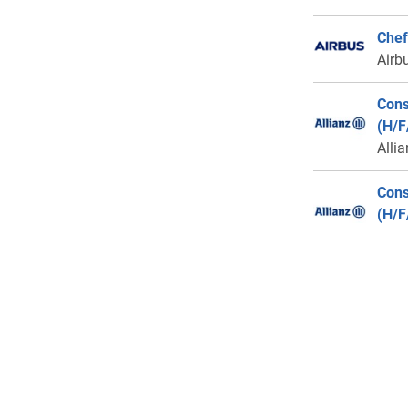
Chef
Airb
Cons
(H/F
Alli
Cons
(H/F
Alli