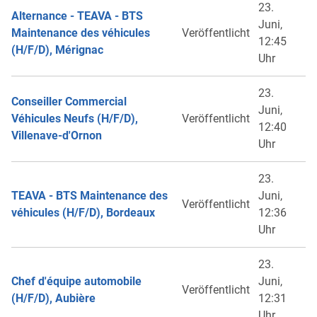
23.
Alternance - TEAVA - BTS
Juni,
Maintenance des véhicules
Veröffentlicht
12:45
(H/F/D), Mérignac
Uhr
23.
Conseiller Commercial
Juni,
Véhicules Neufs (H/F/D),
Veröffentlicht
12:40
Villenave-d'Ornon
Uhr
23.
TEAVA - BTS Maintenance des
Juni,
Veröffentlicht
véhicules (H/F/D), Bordeaux
12:36
Uhr
23.
Chef d'équipe automobile
Juni,
Veröffentlicht
(H/F/D), Aubière
12:31
Uhr