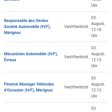
Uhr
03.
Responsable des Ventes
August,
Société Automobile (H/F),
Veröffentlicht
12:18
Mérignac
Uhr
03.
Mécanicien Automobile (H/F),
August,
Veröffentlicht
Évreux
12:15
Uhr
03.
Finance Manager Véhicules
August,
Veröffentlicht
d'Occasion (H/F), Mérignac
12:13
Uhr
03.