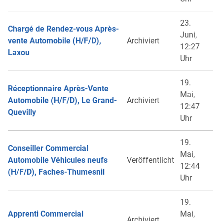
23.
Chargé de Rendez-vous Après-
Juni,
vente Automobile (H/F/D),
Archiviert
12:27
Laxou
Uhr
19.
Réceptionnaire Après-Vente
Mai,
Automobile (H/F/D), Le Grand-
Archiviert
12:47
Quevilly
Uhr
19.
Conseiller Commercial
Mai,
Automobile Véhicules neufs
Veröffentlicht
12:44
(H/F/D), Faches-Thumesnil
Uhr
19.
Apprenti Commercial
Mai,
Archiviert