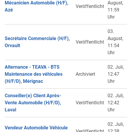
Mécanicien Automobile (H/F),
August,
Veröffentlicht
Azé
11:59
Uhr
03.
Secrétaire Commerciale (H/F),
August,
Veröffentlicht
Orvault
11:54
Uhr
Alternance - TEAVA - BTS
02. Juli,
Maintenance des véhicules
Archiviert
12:47
(H/F/D), Mérignac
Uhr
Conseiller(e) Client Après-
02. Juli,
Vente Automobile (H/F/D),
Veröffentlicht
12:42
Laval
Uhr
02. Juli,
Vendeur Automobile Véhicule
Veröffentlicht
12:38