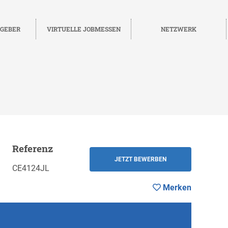
TGEBER
VIRTUELLE JOBMESSEN
NETZWERK
Referenz
Merken
ZURÜCK
JETZT BEWERBEN
CE4124JL
Merken