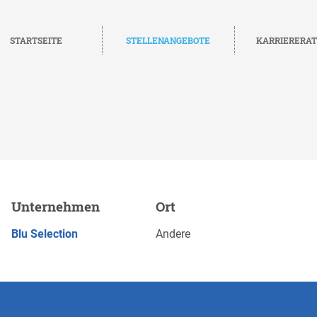
STARTSEITE
STELLENANGEBOTE
KARRIERERA
ng Support (m/f/d), Housing
Unternehmen
Ort
JETZT BEWERBEN
Blu Selection
Andere