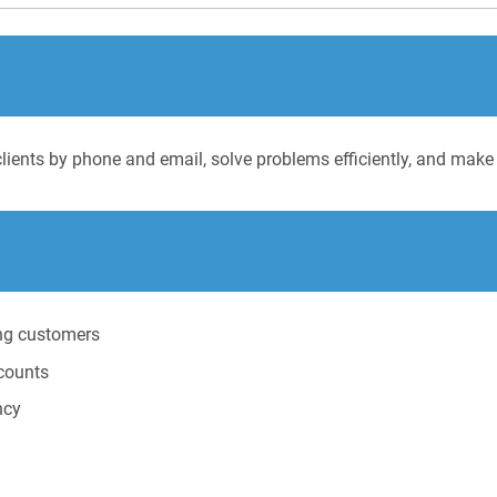
 clients by phone and email, solve problems efficiently, and mak
ng customers
ccounts
ncy