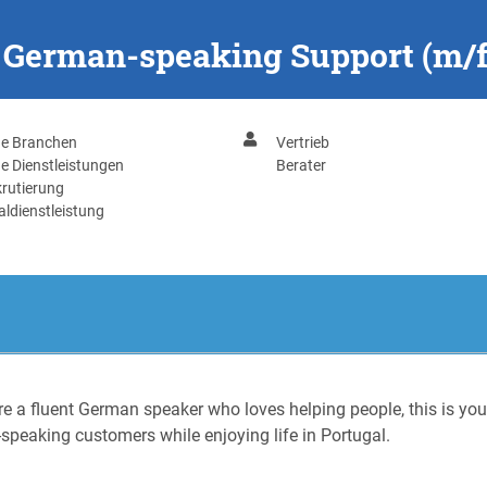
 - German-speaking Support (m/f
ge Branchen
Vertrieb
e Dienstleistungen
Berater
rutierung
ldienstleistung
e a fluent German speaker who loves helping people, this is your 
peaking customers while enjoying life in Portugal.