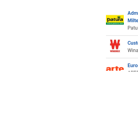
Admi
Milt
Patu
Cust
Win
Euro
ARTE
Coll
Fran
Kram