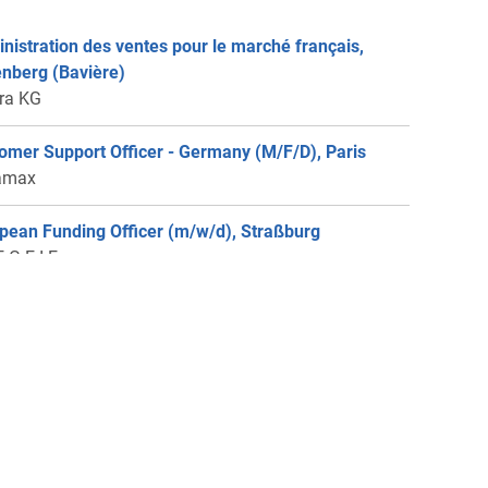
nistration des ventes pour le marché français,
enberg (Bavière)
ra KG
omer Support Officer - Germany (M/F/D), Paris
amax
pean Funding Officer (m/w/d), Straßburg
 G.E.I.E.
aborateur / Collaboratrice pour notre service
ce, Hockenheim (proche Heidelberg)
er équitation